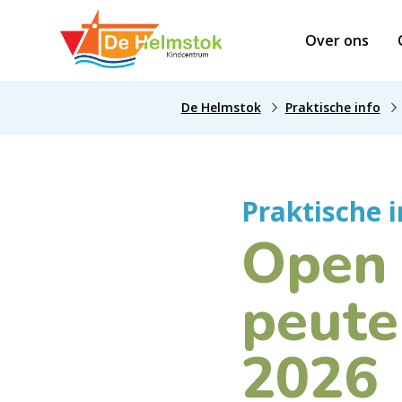
Over ons
De Helmstok
Praktische info
Praktische i
Open 
peute
2026